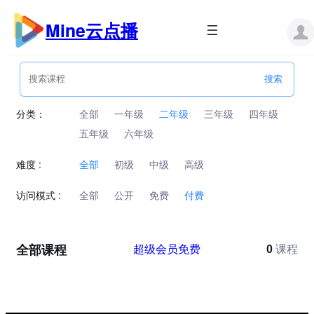
跳
至
Mine云点播
内
容
分类：
全部
一年级
二年级
三年级
四年级
五年级
六年级
难度 :
全部
初级
中级
高级
访问模式 :
全部
公开
免费
付费
全部课程
超级会员免费
0
课程