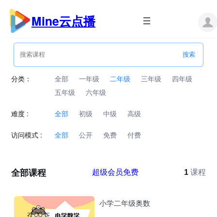
跳
至
Mine云点播
内
容
分类：
全部
一年级
二年级
三年级
四年级
五年级
六年级
难度 :
全部
初级
中级
高级
访问模式 :
全部
公开
免费
付费
全部课程
超级会员免费
1
课程
小学二年级奥数