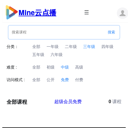
跳
至
Mine云点播
内
容
分类：
全部
一年级
二年级
三年级
四年级
五年级
六年级
难度 :
全部
初级
中级
高级
访问模式 :
全部
公开
免费
付费
全部课程
超级会员免费
0
课程