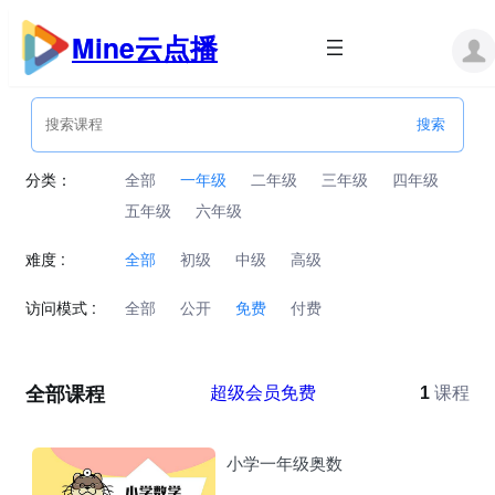
跳
至
Mine云点播
内
容
分类：
全部
一年级
二年级
三年级
四年级
五年级
六年级
难度 :
全部
初级
中级
高级
访问模式 :
全部
公开
免费
付费
全部课程
超级会员免费
1
课程
小学一年级奥数