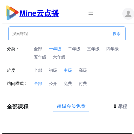
跳
至
Mine云点播
内
容
分类：
全部
一年级
二年级
三年级
四年级
五年级
六年级
难度 :
全部
初级
中级
高级
访问模式 :
全部
公开
免费
付费
全部课程
超级会员免费
0
课程