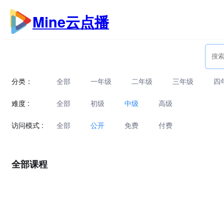
跳
Mine云点播
至
内
容
分类：
全部
一年级
二年级
三年级
四
难度 :
全部
初级
中级
高级
访问模式 :
全部
公开
免费
付费
全部课程