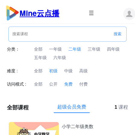
跳
至
Mine云点播
内
容
分类：
全部
一年级
二年级
三年级
四年级
五年级
六年级
难度 :
全部
初级
中级
高级
访问模式 :
全部
公开
免费
付费
全部课程
超级会员免费
1
课程
小学二年级奥数