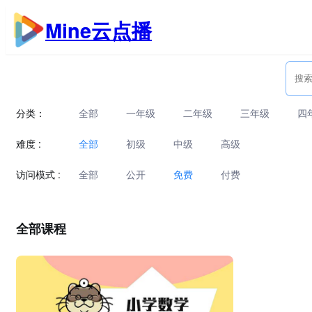
跳
Mine云点播
至
内
容
分类：
全部
一年级
二年级
三年级
四
难度 :
全部
初级
中级
高级
访问模式 :
全部
公开
免费
付费
全部课程