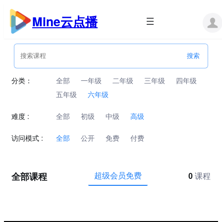
跳
至
Mine云点播
内
容
分类：
全部
一年级
二年级
三年级
四年级
五年级
六年级
难度 :
全部
初级
中级
高级
访问模式 :
全部
公开
免费
付费
全部课程
超级会员免费
0
课程