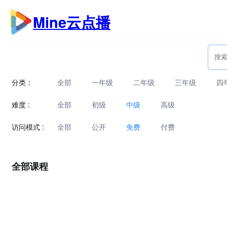
跳
Mine云点播
至
内
容
分类：
全部
一年级
二年级
三年级
四
难度 :
全部
初级
中级
高级
访问模式 :
全部
公开
免费
付费
全部课程