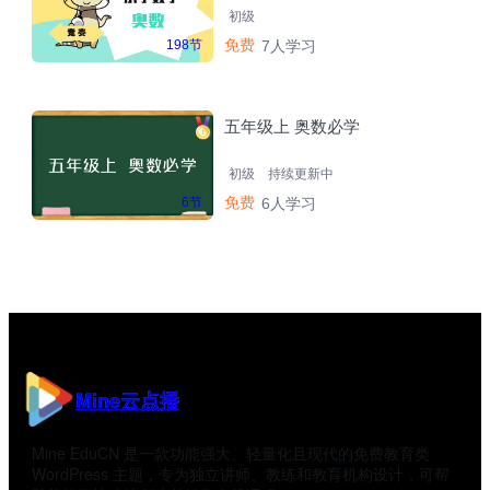
初级
免费
198节
7人学习
五年级上 奥数必学
初级
持续更新中
免费
6节
6人学习
Mine云点播
Mine EduCN 是一款功能强大、轻量化且现代的免费教育类
WordPress 主题，专为独立讲师、教练和教育机构设计，可帮