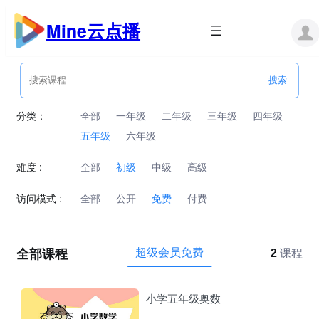
跳
至
Mine云点播
内
容
分类：
全部
一年级
二年级
三年级
四年级
五年级
六年级
难度 :
全部
初级
中级
高级
访问模式 :
全部
公开
免费
付费
全部课程
超级会员免费
2
课程
小学五年级奥数