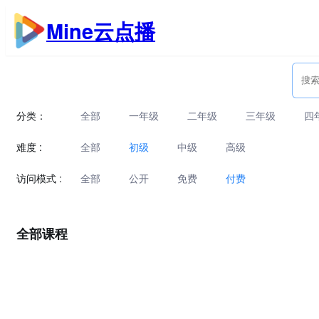
跳
Mine云点播
至
内
容
分类：
全部
一年级
二年级
三年级
四
难度 :
全部
初级
中级
高级
访问模式 :
全部
公开
免费
付费
全部课程