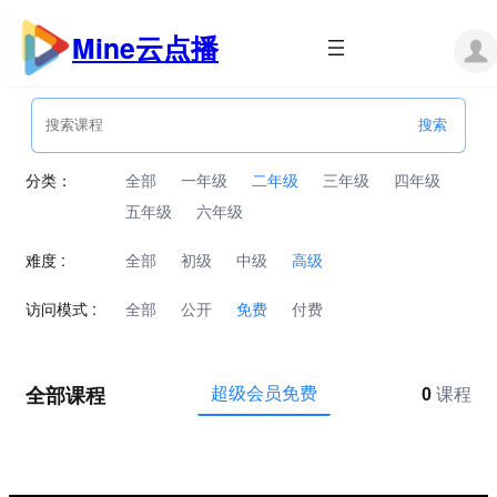
跳
至
Mine云点播
内
容
分类：
全部
一年级
二年级
三年级
四年级
五年级
六年级
难度 :
全部
初级
中级
高级
访问模式 :
全部
公开
免费
付费
全部课程
超级会员免费
0
课程