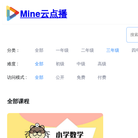
跳
Mine云点播
至
内
容
分类：
全部
一年级
二年级
三年级
四
难度 :
全部
初级
中级
高级
访问模式 :
全部
公开
免费
付费
全部课程