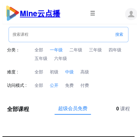
跳
至
Mine云点播
内
容
分类：
全部
一年级
二年级
三年级
四年级
五年级
六年级
难度 :
全部
初级
中级
高级
访问模式 :
全部
公开
免费
付费
全部课程
超级会员免费
0
课程