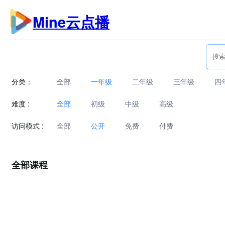
跳
Mine云点播
至
内
容
分类：
全部
一年级
二年级
三年级
四
难度 :
全部
初级
中级
高级
访问模式 :
全部
公开
免费
付费
全部课程