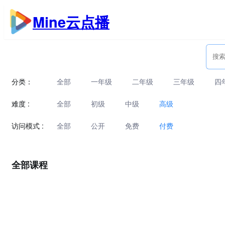
跳
Mine云点播
至
内
容
分类：
全部
一年级
二年级
三年级
四
难度 :
全部
初级
中级
高级
访问模式 :
全部
公开
免费
付费
全部课程