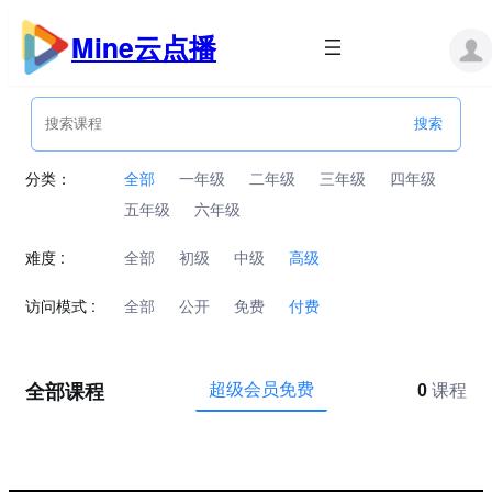
跳
至
Mine云点播
内
容
分类：
全部
一年级
二年级
三年级
四年级
五年级
六年级
难度 :
全部
初级
中级
高级
访问模式 :
全部
公开
免费
付费
全部课程
超级会员免费
0
课程