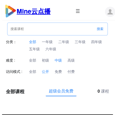
跳
至
Mine云点播
内
容
分类：
全部
一年级
二年级
三年级
四年级
五年级
六年级
难度 :
全部
初级
中级
高级
访问模式 :
全部
公开
免费
付费
全部课程
超级会员免费
0
课程