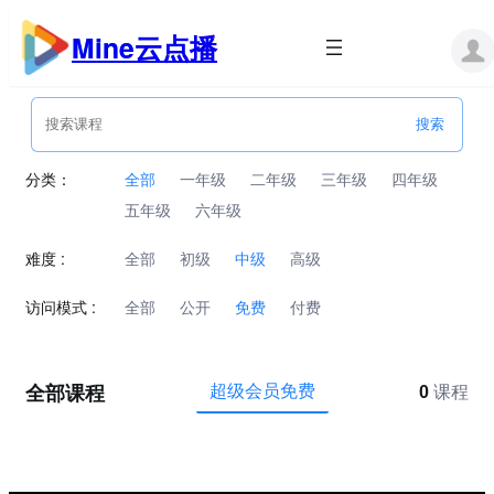
跳
至
Mine云点播
内
容
分类：
全部
一年级
二年级
三年级
四年级
五年级
六年级
难度 :
全部
初级
中级
高级
访问模式 :
全部
公开
免费
付费
全部课程
超级会员免费
0
课程