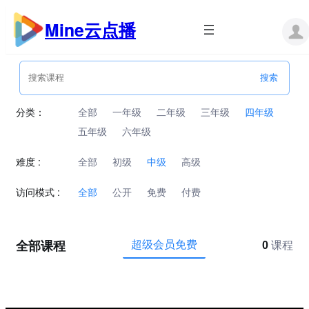
跳
至
Mine云点播
内
容
分类：
全部
一年级
二年级
三年级
四年级
五年级
六年级
难度 :
全部
初级
中级
高级
访问模式 :
全部
公开
免费
付费
全部课程
超级会员免费
0
课程