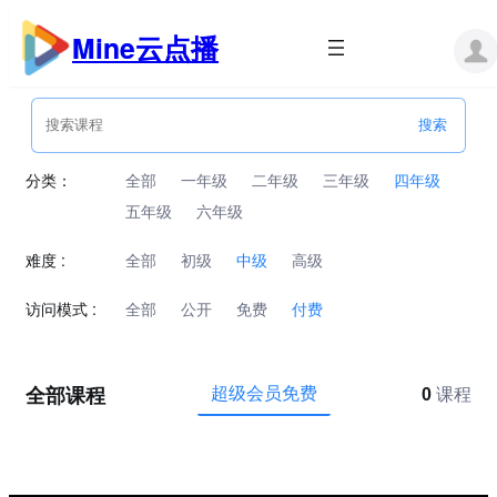
跳
至
Mine云点播
内
容
分类：
全部
一年级
二年级
三年级
四年级
五年级
六年级
难度 :
全部
初级
中级
高级
访问模式 :
全部
公开
免费
付费
全部课程
超级会员免费
0
课程