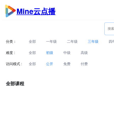
跳
Mine云点播
至
内
容
分类：
全部
一年级
二年级
三年级
四
难度 :
全部
初级
中级
高级
访问模式 :
全部
公开
免费
付费
全部课程