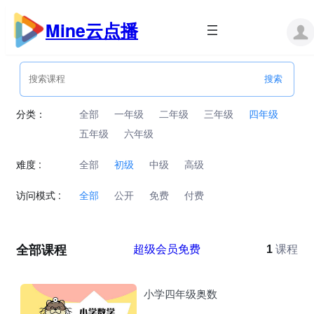
跳
至
Mine云点播
内
容
分类：
全部
一年级
二年级
三年级
四年级
五年级
六年级
难度 :
全部
初级
中级
高级
访问模式 :
全部
公开
免费
付费
全部课程
超级会员免费
1
课程
小学四年级奥数