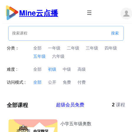
跳
至
Mine云点播
内
容
分类：
全部
一年级
二年级
三年级
四年级
五年级
六年级
难度 :
全部
初级
中级
高级
访问模式 :
全部
公开
免费
付费
全部课程
超级会员免费
2
课程
小学五年级奥数