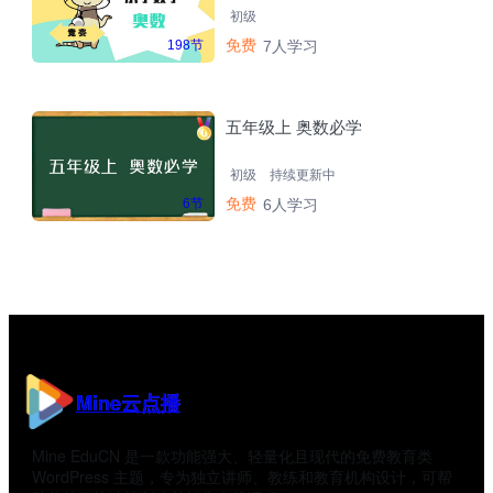
初级
免费
198节
7人学习
五年级上 奥数必学
初级
持续更新中
免费
6节
6人学习
Mine云点播
Mine EduCN 是一款功能强大、轻量化且现代的免费教育类
WordPress 主题，专为独立讲师、教练和教育机构设计，可帮