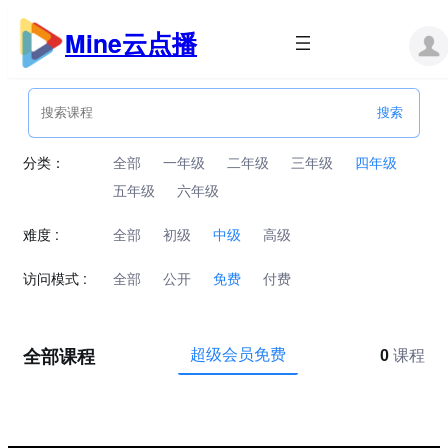
跳
至
Mine云点播
内
容
分类：
全部
一年级
二年级
三年级
四年级
五年级
六年级
难度 :
全部
初级
中级
高级
访问模式 :
全部
公开
免费
付费
全部课程
超级会员免费
0
课程