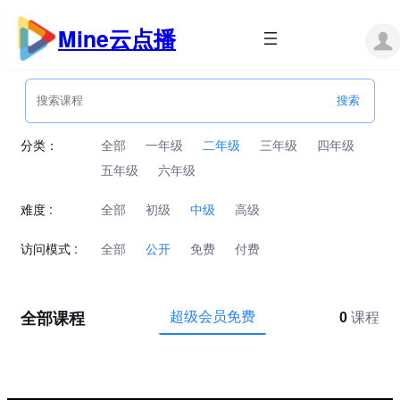
跳
至
Mine云点播
内
容
分类：
全部
一年级
二年级
三年级
四年级
五年级
六年级
难度 :
全部
初级
中级
高级
访问模式 :
全部
公开
免费
付费
全部课程
超级会员免费
0
课程