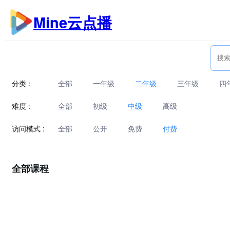
跳
Mine云点播
至
内
容
分类：
全部
一年级
二年级
三年级
四
难度 :
全部
初级
中级
高级
访问模式 :
全部
公开
免费
付费
全部课程