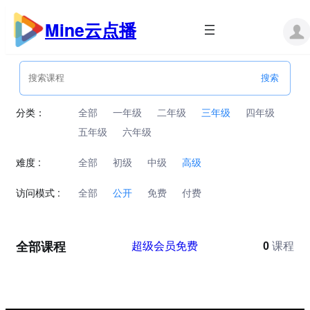
跳
至
Mine云点播
内
容
分类：
全部
一年级
二年级
三年级
四年级
五年级
六年级
难度 :
全部
初级
中级
高级
访问模式 :
全部
公开
免费
付费
全部课程
超级会员免费
0
课程