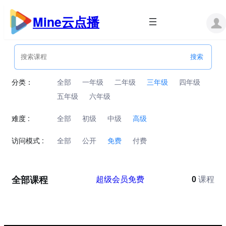
跳
至
Mine云点播
内
容
分类：
全部
一年级
二年级
三年级
四年级
五年级
六年级
难度 :
全部
初级
中级
高级
访问模式 :
全部
公开
免费
付费
全部课程
超级会员免费
0
课程