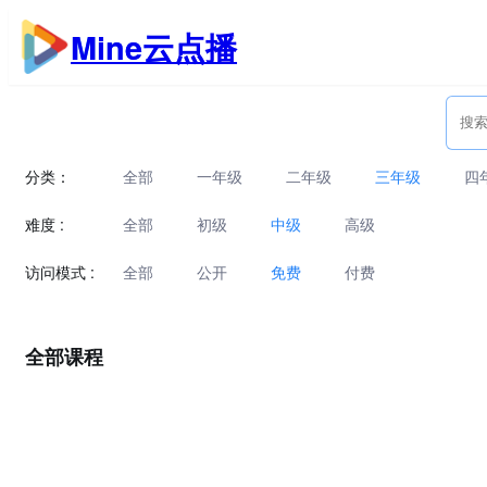
跳
Mine云点播
至
内
容
分类：
全部
一年级
二年级
三年级
四
难度 :
全部
初级
中级
高级
访问模式 :
全部
公开
免费
付费
全部课程