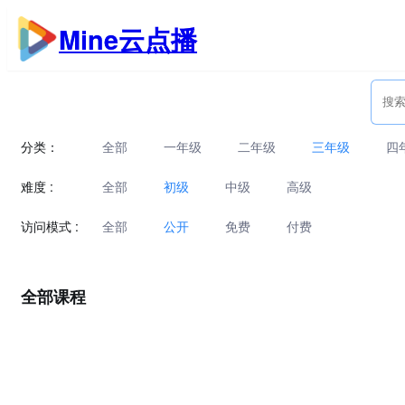
跳
Mine云点播
至
内
容
分类：
全部
一年级
二年级
三年级
四
难度 :
全部
初级
中级
高级
访问模式 :
全部
公开
免费
付费
全部课程