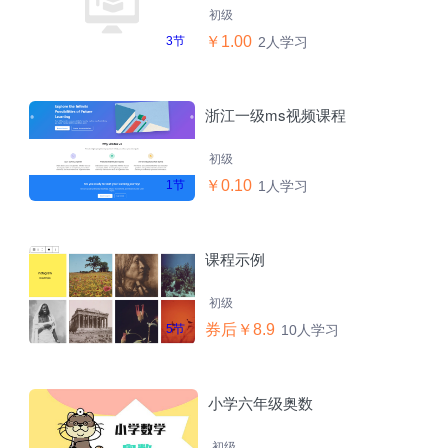
初级
￥1.00
3节
2人学习
浙江一级ms视频课程
初级
￥0.10
1节
1人学习
课程示例
初级
券后￥8.9
5节
10人学习
小学六年级奥数
初级