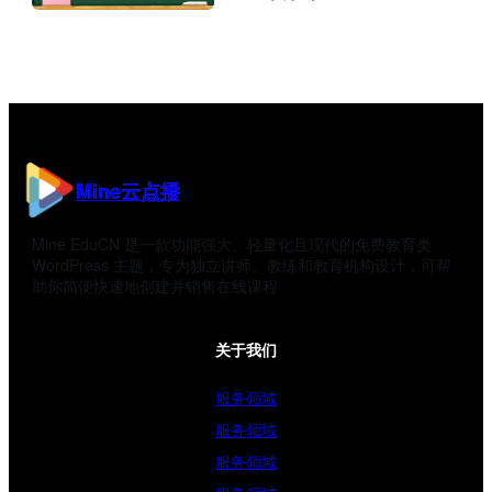
Mine云点播
Mine EduCN 是一款功能强大、轻量化且现代的免费教育类
WordPress 主题，专为独立讲师、教练和教育机构设计，可帮
助你简便快速地创建并销售在线课程
关于我们
服务领域
服务领域
服务领域