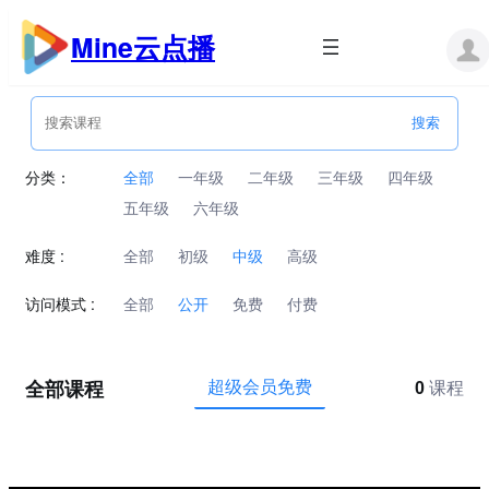
跳
至
Mine云点播
内
容
分类：
全部
一年级
二年级
三年级
四年级
五年级
六年级
难度 :
全部
初级
中级
高级
访问模式 :
全部
公开
免费
付费
全部课程
超级会员免费
0
课程