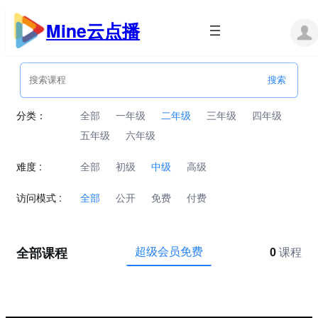
跳
至
Mine云点播
内
容
分类：
全部
一年级
二年级
三年级
四年级
五年级
六年级
难度 :
全部
初级
中级
高级
访问模式 :
全部
公开
免费
付费
全部课程
超级会员免费
0
课程