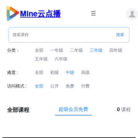
跳
至
Mine云点播
内
容
分类：
全部
一年级
二年级
三年级
四年级
五年级
六年级
难度 :
全部
初级
中级
高级
访问模式 :
全部
公开
免费
付费
全部课程
超级会员免费
0
课程