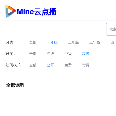
跳
Mine云点播
至
内
容
分类：
全部
一年级
二年级
三年级
四
难度 :
全部
初级
中级
高级
访问模式 :
全部
公开
免费
付费
全部课程