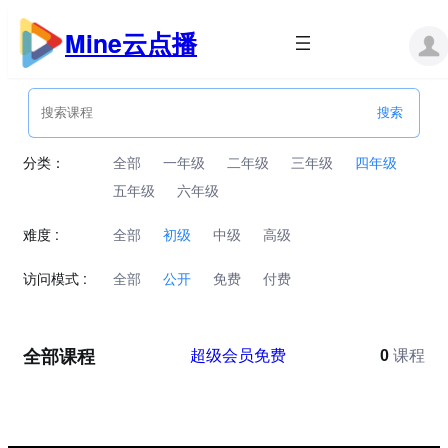
跳
至
Mine云点播
内
容
分类：
全部
一年级
二年级
三年级
四年级
五年级
六年级
难度 :
全部
初级
中级
高级
访问模式 :
全部
公开
免费
付费
全部课程
超级会员免费
0
课程