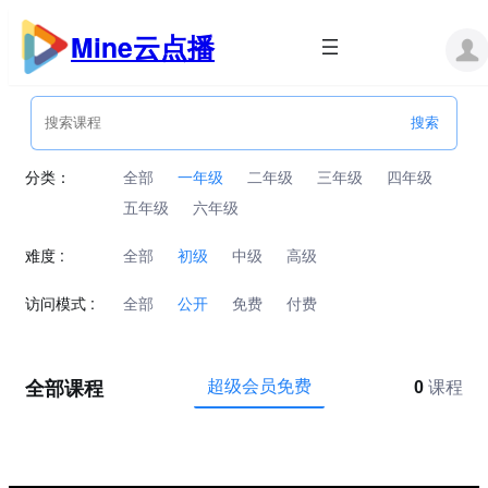
跳
至
Mine云点播
内
容
分类：
全部
一年级
二年级
三年级
四年级
五年级
六年级
难度 :
全部
初级
中级
高级
访问模式 :
全部
公开
免费
付费
全部课程
超级会员免费
0
课程