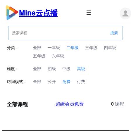
跳
至
Mine云点播
内
容
分类：
全部
一年级
二年级
三年级
四年级
五年级
六年级
难度 :
全部
初级
中级
高级
访问模式 :
全部
公开
免费
付费
全部课程
超级会员免费
0
课程