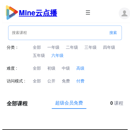
跳
至
Mine云点播
内
容
分类：
全部
一年级
二年级
三年级
四年级
五年级
六年级
难度 :
全部
初级
中级
高级
访问模式 :
全部
公开
免费
付费
全部课程
超级会员免费
0
课程