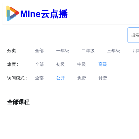
跳
Mine云点播
至
内
容
分类：
全部
一年级
二年级
三年级
四
难度 :
全部
初级
中级
高级
访问模式 :
全部
公开
免费
付费
全部课程