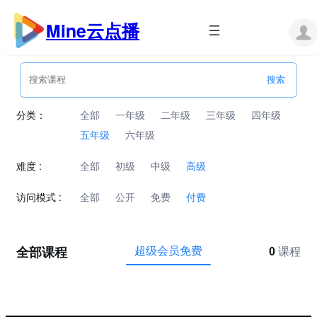
跳
至
Mine云点播
内
容
分类：
全部
一年级
二年级
三年级
四年级
五年级
六年级
难度 :
全部
初级
中级
高级
访问模式 :
全部
公开
免费
付费
全部课程
超级会员免费
0
课程