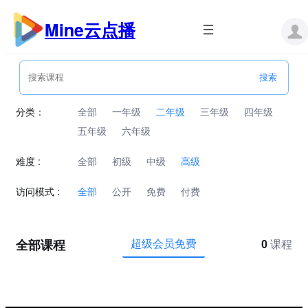
跳
至
Mine云点播
内
容
分类：
全部
一年级
二年级
三年级
四年级
五年级
六年级
难度 :
全部
初级
中级
高级
访问模式 :
全部
公开
免费
付费
全部课程
超级会员免费
0
课程