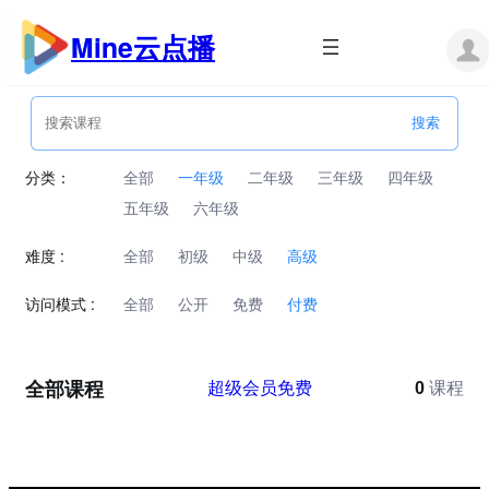
跳
至
Mine云点播
内
容
分类：
全部
一年级
二年级
三年级
四年级
五年级
六年级
难度 :
全部
初级
中级
高级
访问模式 :
全部
公开
免费
付费
全部课程
超级会员免费
0
课程