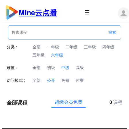
跳
至
Mine云点播
内
容
分类：
全部
一年级
二年级
三年级
四年级
五年级
六年级
难度 :
全部
初级
中级
高级
访问模式 :
全部
公开
免费
付费
全部课程
超级会员免费
0
课程