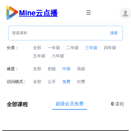
跳
至
Mine云点播
内
容
分类：
全部
一年级
二年级
三年级
四年级
五年级
六年级
难度 :
全部
初级
中级
高级
访问模式 :
全部
公开
免费
付费
全部课程
超级会员免费
0
课程