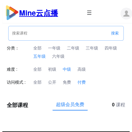
跳
至
Mine云点播
内
容
分类：
全部
一年级
二年级
三年级
四年级
五年级
六年级
难度 :
全部
初级
中级
高级
访问模式 :
全部
公开
免费
付费
全部课程
超级会员免费
0
课程