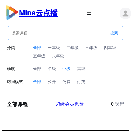
跳
至
Mine云点播
内
容
分类：
全部
一年级
二年级
三年级
四年级
五年级
六年级
难度 :
全部
初级
中级
高级
访问模式 :
全部
公开
免费
付费
全部课程
超级会员免费
0
课程