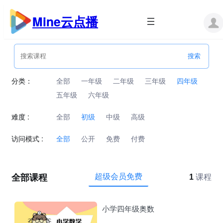
跳
至
Mine云点播
内
容
分类：
全部
一年级
二年级
三年级
四年级
五年级
六年级
难度 :
全部
初级
中级
高级
访问模式 :
全部
公开
免费
付费
全部课程
超级会员免费
1
课程
小学四年级奥数